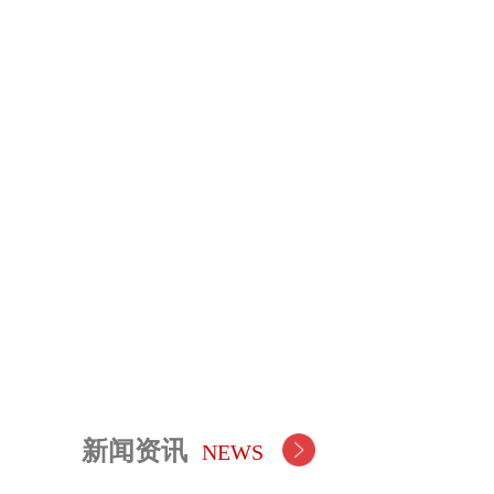
股票中心
新闻资讯
NEWS