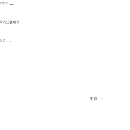
......
！
益项目......
.....
更多 ->