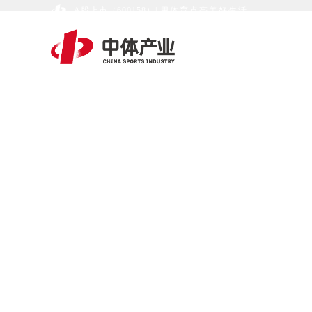
A股上市（600158）
|
用体育点亮美好生活
首页
关于中体
集团介绍
集团理念
发展历程
集团业务
体育赛事
体育传播
体育彩票
标准认证
赛教融合
体旅文化
体育空间
国际交流
数字体育
地产板块
新闻中心
总局要闻
行业动态
集团要闻
党建中心
投资者中心
投教基地
定期公告
临时公告