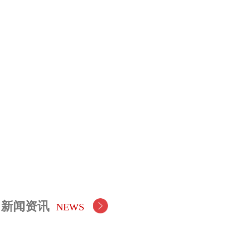
股票中心
新闻资讯
NEWS