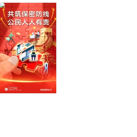
重要链接
国家体育总局
中华全国体育总会
国家体育总局体育器材装备中心
中体产业旗下企业相关链接
中奥路跑（北京）体育管理有限公司
中体彩科技发展有限公司
北京英特达
北京国体世纪质量认证中心有限公司
北京华安联合认证检测中心有限公司
中体数科（北京）体育发展有限公司
Copyright ? 2022 China Sp