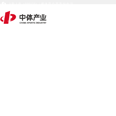
A股上市（600158）
|
用体育点亮美好生活
首页
关于中体
集团介绍
集团理念
发展历程
集团业务
体育赛事
体育传播
体育彩票
标准认证
赛教融合
体旅文化
体育空间
国际交流
数字体育
地产板块
新闻中心
总局要闻
行业动态
集团要闻
党建中心
投资者中心
投教基地
定期公告
临时公告