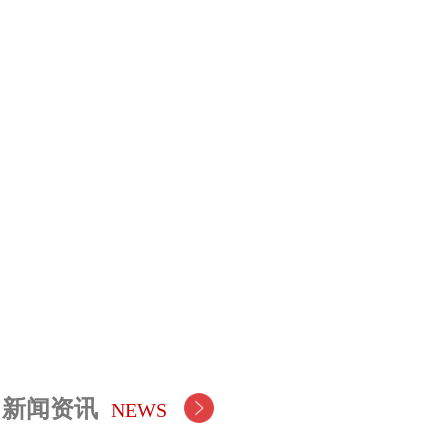
股票中心
新闻资讯
NEWS